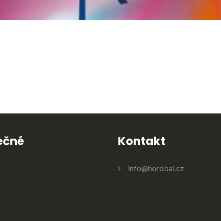
ečné
Kontakt
info@horobal.cz